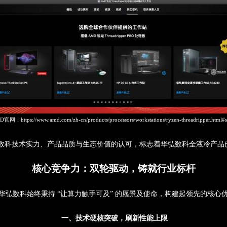
D
官网：
https://www.amd.com/zh-cn/products/processors/workstations/ryzen-threadripper.html
弘数科技术实力、产品品质与生态价值的认可，标志着华弘数科
全液冷产品
核心竞争力：双轮驱动，铸就行业标杆
华弘数科始终秉持 “
让算力触手可及
” 的
愿景及使命
，构建起
领先的核心
一、技术硬核突破，刷新性能上限