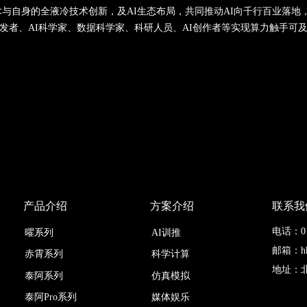
术与自身的全液冷技术创新，
及AI生态布局
，
共同
推动AI向千行百业
落地
发者、
AI
科学家、数据科学家、科研人员、AI创作者等实现算力触手可
产品介绍
方案介绍
联系我
电话：010
曜系列
AI训推
邮箱：hhs
科学计算
赤霄系列
地址：
仿真模拟
泰阿系列
媒体娱乐
泰阿Pro系列