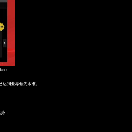
#shop）
已
达到业界领先
水准。
优势：