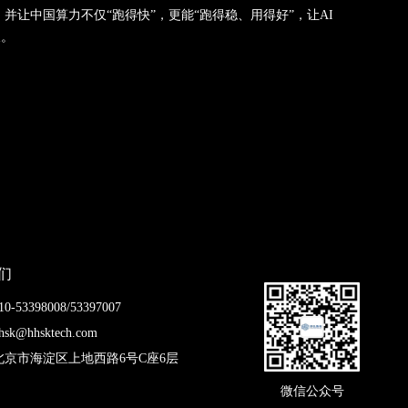
，
并
让中国算力不仅“跑得快”，更能“跑得稳、用得好”
，
让
AI
及。
们
-53398008/53397007
k@hhsktech.com
北京市海淀区上地西路6号C座6层
微信公众号