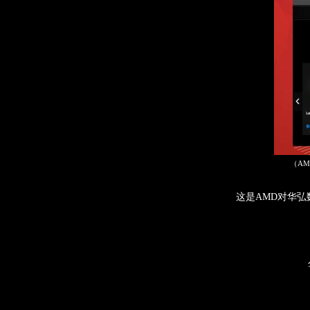
（
AM
这
是AMD对华