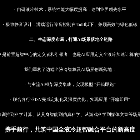
· 自研液冷技术，系统
性能大幅度提高，达到业界领先水平
· 极致静音设计，满载运行噪音控制在45dB以下，兼顾高效与绿色低碳
二、生态深度布局，打通AI场景落地全链路
科是前置超智中心的定义者和引领者，也是
AI应用
定义全液冷
加速计算的
我们重构了边端全液冷智算及AI场景创新落地：
· 与主流AI框架深度集成，实现模型 “开箱即跑”
· 联合各行业ISV完成定制化
及深度
优化，实现应用 “开箱即用”
AI训推
到科学计算
、
从具身智能到仿真科学、
从
游戏科学到媒体文宣等场
携手前行，共筑中国全液冷超智融合平台的新高度