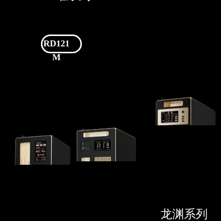
RD121
M
龙渊
系列